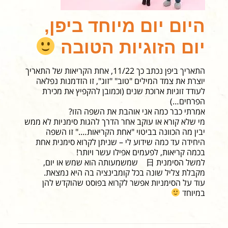
היום יום מיוחד ביפן,
יום הזוגיות הטובה
התאריך ביפן נכתב כך 11/22, אחת הקריאות של התאריך
יוצרת את צמד המילים "טוב" "זוג", זו הזדמנות נפלאה
לעודד זוגיות ארוכת שנים (וכמובן להקפיץ את מכירת
הפרחים…)
אמרתי כבר כמה אני אוהבת את השפה הזו?
מי שלא קורא או עוקב אחר הדרך להגות סימניות לא ממש
יבין מה הכוונה בביטוי "אחת הקריאות…." זו השפה
היחידה עד כמה שידוע לי – שניתן לקרוא סימנית אחת
בכמה קריאות, לפעמים אפילו עשר ויותר!
למשל הסימנית 日 שמשמעותה הוא שמש או יום,
מקבלת צליל שונה בכל קומבינציה בה היא נמצאת.
עוד על הסימניות אפשר לקרוא בפוסט שהוקדש להן
במיוחד