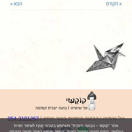
« הקודם
הבא »
טל שימיזו | הבועה היפנית בצור יצחק |
054-3101267
אתר “קוקשי – הבועה היפנית” משתמש בקובצי קוקיז לשיפור חוויית
הגלישה, ניתוח תנועה ותפעול האתר. המשך שימוש באתר מהווה הסכמה