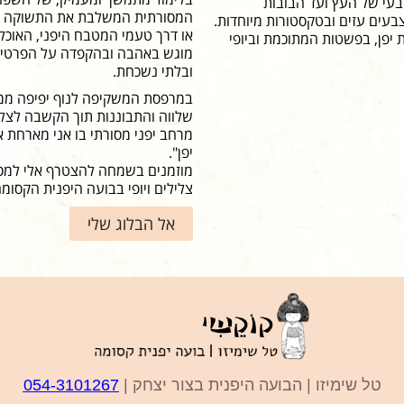
בעי של העץ ועד הבובות
המסורתית המשלבת את התשוקה ליצ
בעים עזים ובטקסטורות מיוחדות.
או דרך טעמי המטבח היפני, האוכל
 יפן, בפשטות המתוכמת וביופי
מוגש באהבה ובהקפדה על הפרטים 
ובלתי נשכחת.
במרפסת המשקיפה לנוף יפיפה ממוק
שלווה והתבוננות תוך הקשבה לצלי
מרחב יפני מסורתי בו אני מארחת א
יפן".
מוזמנים בשמחה להצטרף אלי למסע 
צלילים ויופי בבועה היפנית הקסומה
אל הבלוג שלי
טל שימיזו | הבועה היפנית בצור יצחק |
054-3101267