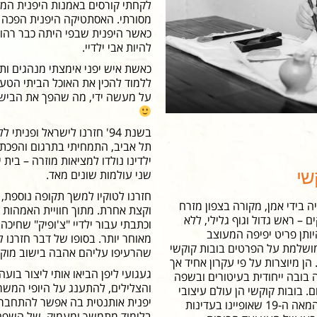
מסורתי. האסתטיקה היפנית הפכה ל
כאשר היפנית שבפי היתה כבר רהוט
להיות אבי ילדיי.
כאשת איש יפני אימצתי מנהגים ות
ללמוד להכין את האוכל הביתי הטע
על מעשה ידי, מה שהפך את הבישול 
בשנת 94' חזרנו לישראל ופנ
תל אביב, התמחיתי בתרגום והפכתי
ילדינו נולדו למציאות מוזרה – בית
שי
שני עולמות שונים מאד.
חזרנו לטוקיו למשך תקופה נוספת, 
 בידי אמן, מקורה בצפון מזרח
וקצת אחרת. מתוך חוויית האמהות ו
 – ראש גדול וגוף גלילי, ללא
וכתבתי עבור ילדיי "צ'ופיק" שחי
היותן פריט יפיפה המעוצב
מאוחר יותר. בסופו של דבר חזרנו ל
שלמת על הפרטים בובות קוקשי
שהרעיפו עליהם אהבה בישוב מוקף ט
 הן מיוצרות על פי עקרון אחיד אך
געגועי ליפן הביאו אותי ליצור בוע
 בובה ייחודית בעיטורים ובשפה
והצלילים, להתענג על היופי המשרה
. בובות קוקשי הן עולם עיצובי
יפנית אותנטית בה אפשר להתחבר לי
שלם, החל מהבובות מהמאה ה-19 שאופיינו בעדינות
בלימוד מתמשך ומעמיק, של השפה ה