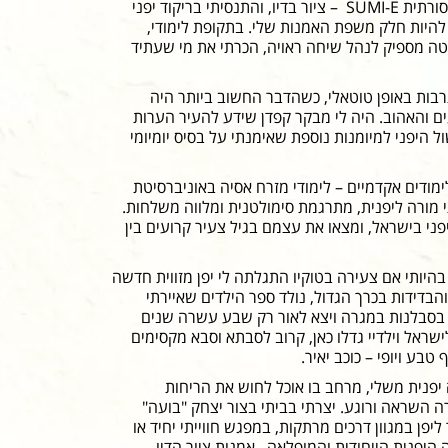
לקחתי קורסים באמנות היפנית המסורתית SUMI-E – ציור בדיו, והתנסיתי בריקוד יפני
היות חלק משפת האמנות שלי. בתקופת לימודי,
ה מספיק לנהל שיחה ראויה, הכרתי את מי שעתיד
רבות באופן טוטאלי, כשהדבר החשוב ביותר היה
ים והאהוב. היה לי מבקר קפדן שידע להעיר הערות
היפני למיומנות נוספת שאימנתי על בסיס יומיומי
יתי ללימודים אקדמיים – לימודי מזרח אסיה באוניברסיטת
 מורה ליפנית, מתרגמת סימולטנית ומלווה משלחות.
 יפני בישראל, ומצאו את עצמם בגיל צעיר קרועים בין
בהיותי אם צעירה בטוקיו התגלתה לי יפן מזווית חדשה
הבדידות בכרך הגדול, נולד ספר הילדים שאיירתי
כה בסבלנות במגרה ויצא לאור רק שבע עשרה שנים
ישראל וילדיי גדלו כאן, קרוב לסבתא וסבא מקסימים
בע ויופי – כוכב יאיר.
ה יפנית משלי, מרחב בו אוכל לחוש את הריחות
 השראה ורוגע. יצרתי בביתי בצור יצחק "בועה"
פן במגוון דרכים מרתקות, במפגש חווייתי יחיד או
יפנית הייחודית והמופלאה, אמנות ציור הדיו